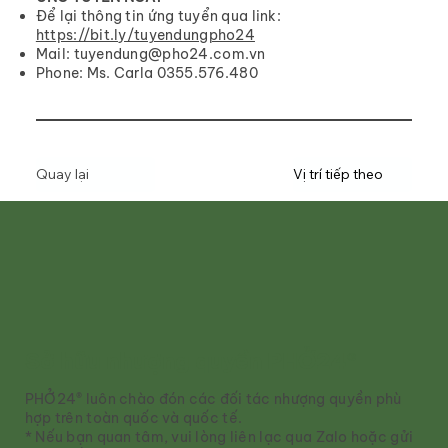
Để lại thông tin ứng tuyển qua link:
https://bit.ly/tuyendungpho24
Mail:
tuyendung@pho24.com.vn
Phone: Ms. Carla 0355.576.480
Quay lại
Vị trí tiếp theo
Sở hữu nhượng quyền PHỞ24®
PHỞ24® luôn chào đón các đối tác nhượng quyền phù
hợp trên toàn quốc và quốc tế.
* Nếu bạn quan tâm, vui lòng liên lạc qua Zalo hoặc gửi