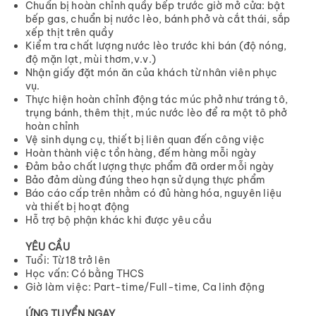
Chuẩn bị hoàn chỉnh quầy bếp trước giờ mở cửa: bật
bếp gas, chuẩn bị nước lèo, bánh phở và cắt thái, sắp
xếp thịt trên quầy
Kiểm tra chất lượng nước lèo trước khi bán (độ nóng,
độ mặn lạt, mùi thơm,v.v.)
Nhận giấy đặt món ăn của khách từ nhân viên phục
vụ.
Thực hiện hoàn chỉnh động tác múc phở như tráng tô,
trụng bánh, thêm thịt, múc nước lèo để ra một tô phở
hoàn chỉnh
Vệ sinh dụng cụ, thiết bị liên quan đến công việc
Hoàn thành việc tồn hàng, đếm hàng mỗi ngày
Đảm bảo chất lượng thực phẩm đã order mỗi ngày
Bảo đảm dùng đúng theo hạn sử dụng thực phẩm
Báo cáo cấp trên nhằm có đủ hàng hóa, nguyên liệu
và thiết bị hoạt động
Hỗ trợ bộ phận khác khi được yêu cầu
YÊU CẦU
Tuổi: Từ 18 trở lên
Học vấn: Có bằng THCS
Giờ làm việc: Part-time/Full-time, Ca linh động
ỨNG TUYỂN NGAY