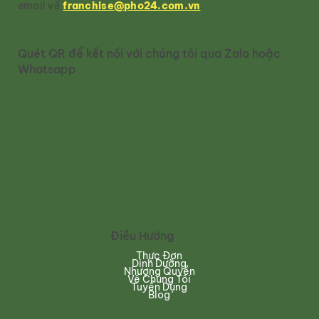
email về
franchise@pho24.com.vn
.
Quét QR để kết nối với chúng tôi qua Zalo hoặc
Whatsapp
Điều Hướng
Thực Đơn
Dinh Dưỡng
Nhượng Quyền
Về Chúng Tôi
Tuyển Dụng
Blog