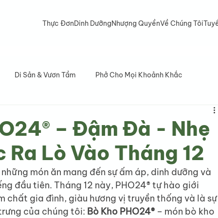
Thực Đơn
Dinh Dưỡng
Nhượng Quyền
Về Chúng Tôi
Tuy
Di Sản & Vươn Tầm
Phở Cho Mọi Khoảnh Khắc
HO24® – Đậm Đà - Nhẹ
c Ra Lò Vào Tháng 12
 những món ăn mang đến sự ấm áp, dinh dưỡng và 
ng đầu tiên. Tháng 12 này, PHO24® tự hào giới 
chất gia đình, giàu hương vị truyền thống và là sự
rưng của chúng tôi: 
Bò Kho PHO24®
 – món bò kho 