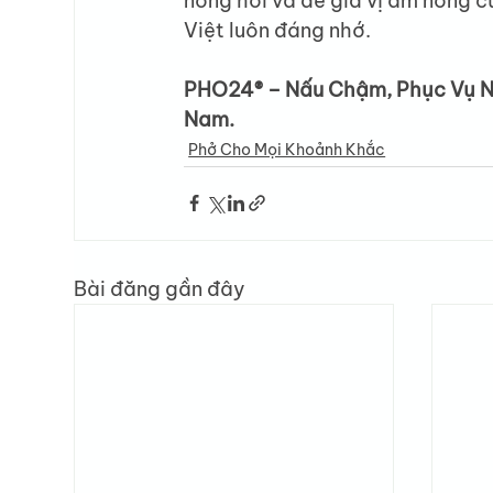
nóng hổi và để gia vị ấm nồng 
Việt luôn đáng nhớ.
PHO24® – Nấu Chậm, Phục Vụ Nh
Nam.
Phở Cho Mọi Khoảnh Khắc
Bài đăng gần đây