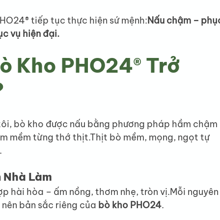
HO24® tiếp tục thực hiện sứ mệnh:
Nấu chậm – phụ
c vụ hiện đại.
Bò Kho PHO24® Trở 
?
tôi, bò kho được nấu bằng phương pháp hầm chậm 
àm mềm từng thớ thịt.Thịt bò mềm, mọng, ngọt tự 
.
n Nhà Làm
ợp hài hòa – ấm nồng, thơm nhẹ, tròn vị.Mỗi nguyên
 nên bản sắc riêng của 
bò kho PHO24
.