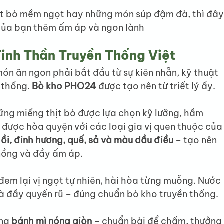
hịt bò mềm ngọt hay những món súp đậm đà, thì đây
 của bạn thêm ấm áp và ngon lành
inh Thần Truyền Thống Việt
món ăn ngon phải bắt đầu từ sự kiên nhẫn, kỹ thuật 
 thống. 
Bò kho PHO24
 được tạo nên từ triết lý ấy.
ững miếng thịt bò được lựa chọn kỹ lưỡng, hầm 
được hòa quyện với các loại gia vị quen thuộc của
ồi, đinh hương, quế, sả và màu dầu điều
 – tạo nên 
nồng và đầy ấm áp.
em lại vị ngọt tự nhiên, hài hòa từng muỗng. Nước 
và đầy quyến rũ – đúng chuẩn bò kho truyền thống.
ng 
bánh mì nóng giòn
 – chuẩn bài để chấm, thưởng