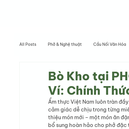
All Posts
Phở & Nghệ thuật
Cầu Nối Văn Hóa
Bò Kho tại P
Ví: Chính Thứ
Ẩm thực Việt Nam luôn tràn đầy
cảm giác dễ chịu trong từng miế
thiệu món mới – một món ăn đậm 
bổ sung hoàn hảo cho phở đặc t