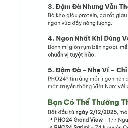
3. Đậm Đà Nhưng Vẫn Th
Bò kho giàu protein, cà rốt giàu 
ngon vừa đầy năng lượng.
4. Ngon Nhất Khi Dùng V
Bánh mì giòn rụm bên ngoài, mề
chuẩn vị tuyệt hảo
.
5. Đậm Đà - Nhẹ Ví – Ch
PHO24® tin rằng món ngon nên d
món truyền thống Việt Nam với c
Bạn Có Thể Thưởng T
Bắt đầu từ 
ngày 2/12/2025
, mó
📍 
PHO24 Grand View
 – 177 Ng
📍 
PHO24 Sarimi
 – 74 Nguyễn C