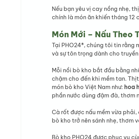
Nếu bạn yêu vị cay nồng nhẹ, t
chính là món ăn khiến tháng 12
Món Mới – Nấu Theo T
Tại PHO24®, chúng tôi tin rằng 
và sự tôn trọng dành cho truyền
Mỗi nồi bò kho bắt đầu bằng nh
chậm cho đến khi mềm tan. Thịt 
món bò kho Việt Nam như: 
hoa h
phần nước dùng đậm đà, thơm 
Cà rốt được nấu mềm vừa phải, đ
bò kho trở nên sánh nhẹ, thơm 
Bò kho PHO24 được phục vụ cù