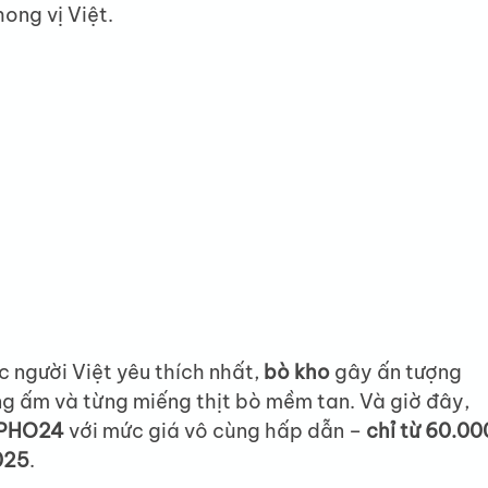
ong vị Việt.
người Việt yêu thích nhất, 
bò kho
 gây ấn tượng 
ng ấm và từng miếng thịt bò mềm tan. Và giờ đây, 
 PHO24
 với mức giá vô cùng hấp dẫn – 
chỉ từ 60.00
025
.