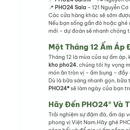
📍 
PHO24 Sala
 – 121 Nguyễn Cơ
Các cửa hàng khác sẽ sớm được 
Nếu bạn sống gần đó hoặc ghé q
mới – dự đoán sẽ nhanh chóng t
Một Tháng 12 Ấm Áp 
Tháng 12 là mùa của sự ấm áp, k
kho pho24
, chúng tôi hy vọng 
món ăn tròn vị – ấm bụng – đầy
Dù là bữa sáng nhanh gọn, bữa t
PHO24®
 sẽ làm ngày của bạn tr
Hãy Đến PHO24® Và T
Trải nghiệm sự đậm đà, ấm áp v
phong vị Việt Nam.Hãy ghé PHO