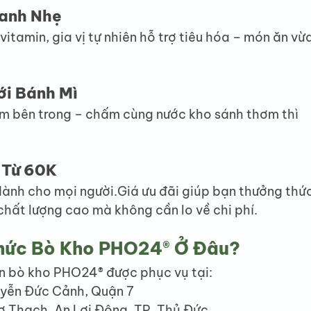
anh Nhẹ
vitamin, gia vị tự nhiên hỗ trợ tiêu hóa – món ăn vừa
ới Bánh Mì
m bên trong – chấm cùng nước kho sánh thơm thì 
ỉ Từ 60K
ành cho mọi người.Giá ưu đãi giúp bạn thưởng thức
hất lượng cao mà không cần lo về chi phí.
hức Bò Kho PHO24® Ở Đâu?
n bò kho PHO24® được phục vụ tại:
uyễn Đức Cảnh, Quận 7
ơ Thạch, An Lợi Đông, TP. Thủ Đức