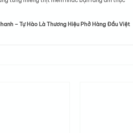
cùng từng miếng thịt mềm nhắc bạn rằng ẩm thực 
anh – Tự Hào Là Thương Hiệu Phở Hàng Đầu Việt 