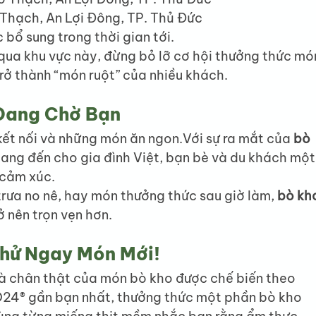
 Thạch, An Lợi Đông, TP. Thủ Đức
bổ sung trong thời gian tới.
ua khu vực này, đừng bỏ lỡ cơ hội thưởng thức mó
rở thành “món ruột” của nhiều khách.
Đang Chờ Bạn
ết nối và những món ăn ngon.Với sự ra mắt của 
bò 
mang đến cho gia đình Việt, bạn bè và du khách một
 cảm xúc.
rưa no nê, hay món thưởng thức sau giờ làm, 
bò kh
ở nên trọn vẹn hơn.
hử Ngay Món Mới!
à chân thật của món bò kho được chế biến theo 
24® gần bạn nhất, thưởng thức một phần bò kho 