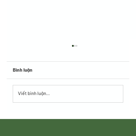
Bình luận
Viết bình luận...
Phở Gà – Hương vị thanh tao của ẩm
thực Việt