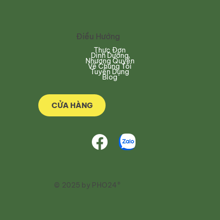
Điều Hướng
Thực Đơn
Dinh Dưỡng
Nhượng Quyền
Về Chúng Tôi
Tuyển Dụng
Blog
CỬA HÀNG
© 2025 by PHO24®