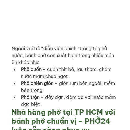
Ngoài vai trò “diễn viên chính” trong tô phở 
nước, bánh phở còn xuất hiện trong nhiều món 
ăn khác như:
Phở cuốn
 – cuốn thịt bò, rau thơm, chấm 
nước mắm chua ngọt
Phở chiên giòn
 – giòn rụm bên ngoài, mềm 
bên trong
Phở trộn
 – đầy đặn, đậm đà với nước mắm 
đặc biệt
Nhà hàng phở tại TP HCM với 
bánh phở chuẩn vị – PHỞ24 
luôn sẵn sàng phục vụ