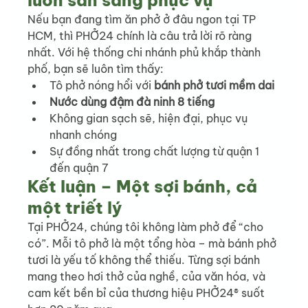
Nếu bạn đang tìm ăn phở ở đâu ngon tại TP 
HCM, thì PHỞ24 chính là câu trả lời rõ ràng 
nhất. Với hệ thống chi nhánh phủ khắp thành 
phố, bạn sẽ luôn tìm thấy:
Tô phở nóng hổi với 
bánh phở tươi mềm dai
Nước dùng đậm đà ninh 8 tiếng
Không gian sạch sẽ, hiện đại, phục vụ 
nhanh chóng
Sự đồng nhất trong chất lượng từ quận 1 
đến quận 7
Kết luận – Một sợi bánh, cả 
một triết lý
Tại PHỞ24, chúng tôi không làm phở để “cho 
có”. Mỗi tô phở là một tổng hòa – mà bánh phở 
tươi là yếu tố không thể thiếu. Từng sợi bánh 
mang theo hơi thở của nghề, của văn hóa, và 
cam kết bền bỉ của thương hiệu PHỞ24® suốt 