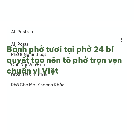
All Posts
All Posts
Bánh phở tươi tại phở 24 bí
Phở & Nghệ thuật
quyết tạo nên tô phở trọn vẹn
Cầu Nối Văn Hóa
chuẩn vị Việt
Di Sản & Vươn Tầm
Phở Cho Mọi Khoảnh Khắc