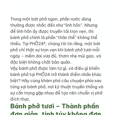
Trong một bát phở ngon, phần nước dùng 
thường được nhắc đến như “linh hồn”. Nhưng 
để linh hồn ấy được truyền tải trọn vẹn, thì 
bánh phở chính là phần “thân thể” không thể 
thiếu. Tại PHỞ24®, chúng tôi tin rằng, một bát 
phở chỉ thật sự trọn vẹn khi bánh phở tươi mỗi 
ngày – mềm dai vừa đủ, thơm nhẹ mùi gạo, và 
đặc biệt không chất bảo quản.
Vậy bánh phở được làm từ gì, và điều gì khiến 
bánh phở tại PHỞ24 trở thành điểm nhấn khác 
biệt? Hãy cùng khám phá câu chuyện phía sau 
từng sợi bánh phở, nơi kỹ thuật truyền thống và 
sự cẩn trọng gặp nhau để tạo nên chuẩn vị phở 
đích thực.
Bánh phở tươi – Thành phần 
đơn giản, tinh túy không đơn 