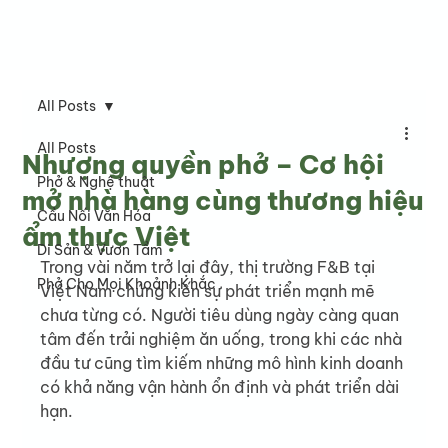
All Posts
All Posts
Nhượng quyền phở – Cơ hội
Phở & Nghệ thuật
mở nhà hàng cùng thương hiệu
Cầu Nối Văn Hóa
ẩm thực Việt
Di Sản & Vươn Tầm
Trong vài năm trở lại đây, thị trường F&B tại 
Phở Cho Mọi Khoảnh Khắc
Việt Nam chứng kiến sự phát triển mạnh mẽ 
chưa từng có. Người tiêu dùng ngày càng quan 
tâm đến trải nghiệm ăn uống, trong khi các nhà 
đầu tư cũng tìm kiếm những mô hình kinh doanh 
có khả năng vận hành ổn định và phát triển dài 
hạn.