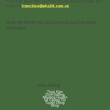
* Nếu bạn quan tâm, vui lòng liên lạc qua Zalo hoặc gửi
email về
franchise@pho24.com.vn
.
Quét QR để kết nối với chúng tôi qua Zalo hoặc
Whatsapp
Điều Hướng
Thực Đơn
Dinh Dưỡng
Nhượng Quyền
Về Chúng Tôi
Tuyển Dụng
Blog