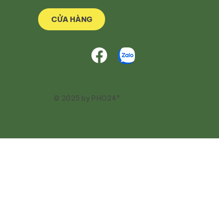
CỬA HÀNG
© 2025 by PHO24®