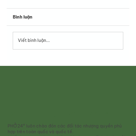
Bình luận
Viết bình luận...
Nhượng quyền PHO24 - Cơ hội đầu tư
bền vững trong ngành F&B
Sở hữu nhượng quyền PHỞ24®
PHỞ24® luôn chào đón các đối tác nhượng quyền phù
hợp trên toàn quốc và quốc tế.