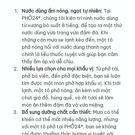
Nước dùng ấm nóng, ngọt tự nhiên: 
Tại 
PHỞ24®, chúng tôi kiên trì ninh nước dùng 
từ xương bò suốt 8 tiếng, để tạo ra một thứ 
nước dùng vừa trong vừa đậm đà. Khi 
những cơn mưa se lạnh kéo đến, một tô 
phở nóng hổi với nước dùng thanh ngọt 
chính là liều thuốc tuyệt vời giúp bạn cảm 
thấy ấm áp và dễ chịu.
Nhiều lựa chọn cho mọi khẩu vị: 
Từ phở tái, 
phở bò viên, đến phở đặc biệt, bạn sẽ luôn 
tìm được một món phở hợp khẩu vị. Khi trời 
lạnh, một tô phở nóng, ăn kèm với một 
chút giá đỗ, húng quế, và ớt tươi sẽ làm 
món ăn thêm đậm đà và vừa miệng.
Bổ sung dưỡng chất cần thiết: 
Mưa có thể 
khiến cơ thể mất nhiều năng lượng, nhưng 
với một tô phở tại PHỞ24®, bạn sẽ không 
chỉ được thưởng thức hương vị tuyệt vời 