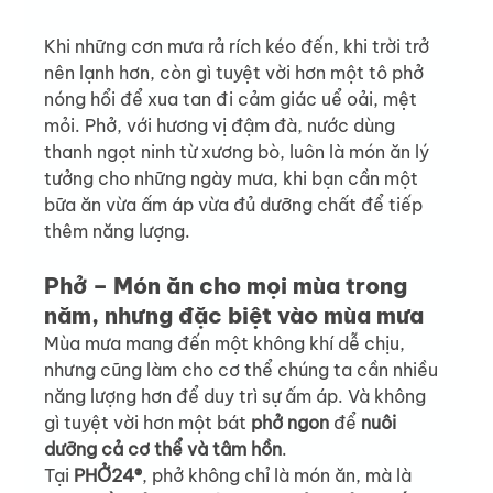
Khi những cơn mưa rả rích kéo đến, khi trời trở 
nên lạnh hơn, còn gì tuyệt vời hơn một tô phở 
nóng hổi để xua tan đi cảm giác uể oải, mệt 
mỏi. Phở, với hương vị đậm đà, nước dùng 
thanh ngọt ninh từ xương bò, luôn là món ăn lý 
tưởng cho những ngày mưa, khi bạn cần một 
bữa ăn vừa ấm áp vừa đủ dưỡng chất để tiếp 
thêm năng lượng.
Phở – Món ăn cho mọi mùa trong 
năm, nhưng đặc biệt vào mùa mưa
Mùa mưa mang đến một không khí dễ chịu, 
nhưng cũng làm cho cơ thể chúng ta cần nhiều 
năng lượng hơn để duy trì sự ấm áp. Và không 
gì tuyệt vời hơn một bát 
phở ngon
 để 
nuôi 
dưỡng cả cơ thể và tâm hồn
.
Tại 
PHỞ24®
, phở không chỉ là món ăn, mà là 