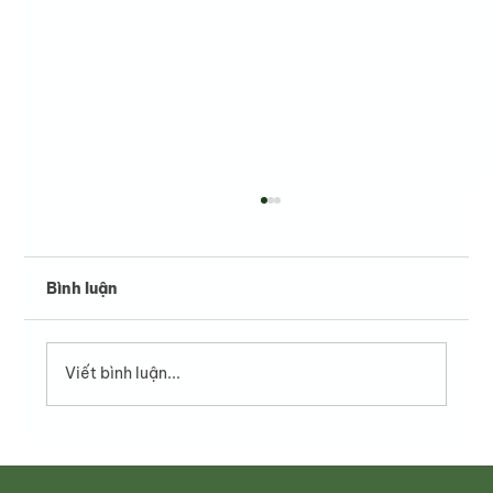
Bình luận
Viết bình luận...
Phở Tái – Vẻ tinh tế làm nên sức hút
của phở Việt