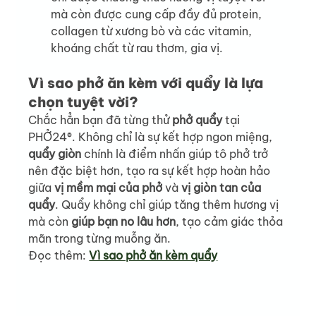
mà còn được cung cấp đầy đủ protein, 
collagen từ xương bò và các vitamin, 
khoáng chất từ rau thơm, gia vị.
Vì sao phở ăn kèm với quẩy là lựa 
chọn tuyệt vời?
Chắc hẳn bạn đã từng thử 
phở quẩy
 tại 
PHỞ24®. Không chỉ là sự kết hợp ngon miệng, 
quẩy giòn
 chính là điểm nhấn giúp tô phở trở 
nên đặc biệt hơn, tạo ra sự kết hợp hoàn hảo 
giữa 
vị mềm mại của phở
 và 
vị giòn tan của 
quẩy
. Quẩy không chỉ giúp tăng thêm hương vị 
mà còn 
giúp bạn no lâu hơn
, tạo cảm giác thỏa 
mãn trong từng muỗng ăn.
Đọc thêm: 
Vì sao phở ăn kèm quẩy