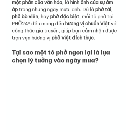
một phần của văn hóa
, là 
hình ảnh của sự ấm 
áp
 trong những ngày mưa lạnh. Dù là 
phở tái
, 
phở bò viên
, hay 
phở đặc biệt
, mỗi tô phở tại 
PHỞ24® đều mang đến 
hương vị chuẩn Việt
 với 
công thức gia truyền, giúp bạn cảm nhận được 
trọn vẹn hương vị 
phở Việt đích thực
.
Tại sao một tô phở ngon lại là lựa 
chọn lý tưởng vào ngày mưa?