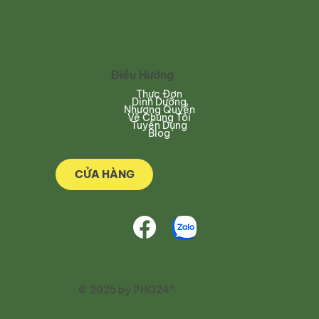
Điều Hướng
Thực Đơn
Dinh Dưỡng
Nhượng Quyền
Về Chúng Tôi
Tuyển Dụng
Blog
CỬA HÀNG
© 2025 by PHO24®