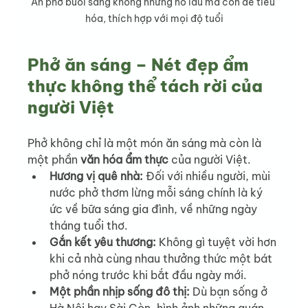
Ăn phở buổi sáng không những no lâu mà còn dễ tiêu 
hóa, thích hợp với mọi độ tuổi
Phở ăn sáng – Nét đẹp ẩm 
thực không thể tách rời của 
người Việt
Phở không chỉ là một món ăn sáng mà còn là 
một phần 
văn hóa ẩm thực
 của người Việt.
Hương vị quê nhà: 
Đối với nhiều người, mùi 
nước phở thơm lừng mỗi sáng chính là ký 
ức về bữa sáng gia đình, về những ngày 
tháng tuổi thơ.
Gắn kết yêu thương: 
Không gì tuyệt vời hơn 
khi cả nhà cùng nhau thưởng thức một bát 
phở nóng trước khi bắt đầu ngày mới.
Một phần nhịp sống đô thị: 
Dù bạn sống ở 