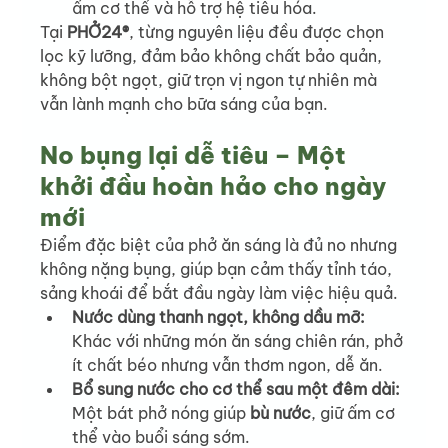
ấm cơ thể và hỗ trợ hệ tiêu hóa.
Tại 
PHỞ24®
, từng nguyên liệu đều được chọn 
lọc kỹ lưỡng, đảm bảo không chất bảo quản, 
không bột ngọt, giữ trọn vị ngon tự nhiên mà 
vẫn lành mạnh cho bữa sáng của bạn.
No bụng lại dễ tiêu – Một 
khởi đầu hoàn hảo cho ngày 
mới
Điểm đặc biệt của phở ăn sáng là đủ no nhưng 
không nặng bụng, giúp bạn cảm thấy tỉnh táo, 
sảng khoái để bắt đầu ngày làm việc hiệu quả.
Nước dùng thanh ngọt, không dầu mỡ: 
Khác với những món ăn sáng chiên rán, phở 
ít chất béo nhưng vẫn thơm ngon, dễ ăn.
Bổ sung nước cho cơ thể sau một đêm dài: 
Một bát phở nóng giúp 
bù nước
, giữ ấm cơ 
thể vào buổi sáng sớm.