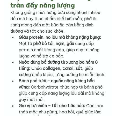
tràn đầy năng lượng
Không giống như những bữa sáng nhanh nhiều 
dầu mỡ hay thực phẩm chế biến sẵn, phở ăn 
sáng mang đến một bữa ăn cân bằng dinh 
dưỡng và tốt cho sức khỏe.
Giàu protein, no lâu mà không nặng bụng: 
Một tô 
phở bò tái, nạm, gầu
 cung cấp 
protein chất lượng cao, giúp duy trì năng 
lượng và hỗ trợ cơ bắp.
Nước dùng bổ dưỡng từ xương bò hầm 8 
tiếng: 
Chứa 
collagen, canxi, sắt
, giúp 
xương chắc khỏe, tăng cường hệ miễn dịch.
Bánh phở tươi – nguồn năng lượng bền 
vững: 
Carbohydrate phức hợp từ bánh phở 
giúp cung cấp năng lượng lâu dài mà không 
gây mệt mỏi.
Gia vị tự nhiên – tốt cho tiêu hóa: 
Các loại 
thảo mộc như gừng, hoa hồi, quế giúp làm 