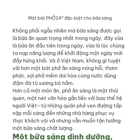
Một bát PHỞ24® đặc biệt cho bữa sáng
Không phải ngẫu nhiên mà bữa sáng được gọi 
là bữa ăn quan trọng nhất trong ngày, đây vừa 
là bữa ăn đầu tiên trong ngày, vừa là lúc chúng 
ta nạp năng lượng để khởi động một ngày mới 
đầy hứng khởi. Và ở Việt Nam, không gì tuyệt 
vời hơn một bát phở ăn sáng nóng hổi, thơm 
phức, sợi phở mềm dai hòa cùng nước dùng 
đậm đà từ xương bò hầm.
Hơn cả một món ăn, phở ăn sáng là một thói 
quen, một nét văn hóa gắn liền với bao thế hệ 
người Việt—từ những quán phở ven đường tấp 
nập mỗi sáng đến những nhà hàng phục vụ 
thực khách vội vã nhưng vẫn muốn tận hưởng 
một bữa sáng chất lượng.
Một bữa sáng dinh dưỡng, 