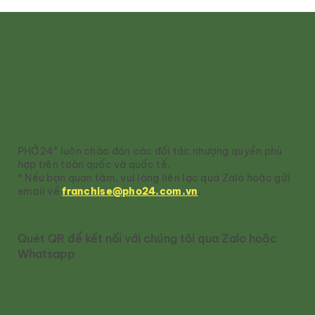
Bạn đang giảm cân? Ăn phở không
sợ béo cùng PHỞ24®
Sở hữu nhượng quyền PHỞ24®
PHỞ24® luôn chào đón các đối tác nhượng quyền phù
hợp trên toàn quốc và quốc tế.
* Nếu bạn quan tâm, vui lòng liên lạc qua Zalo hoặc gửi
email về
franchise@pho24.com.vn
.
Quét QR để kết nối với chúng tôi qua Zalo hoặc
Whatsapp