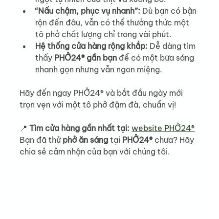
“Nấu chậm, phục vụ nhanh”: 
Dù bạn có bận 
rộn đến đâu, vẫn có thể thưởng thức một 
tô phở chất lượng chỉ trong vài phút.
Hệ thống cửa hàng rộng khắp: 
Dễ dàng tìm 
thấy 
PHỞ24® gần bạn
 để có một bữa sáng 
nhanh gọn nhưng vẫn ngon miệng.
Hãy đến ngay PHỞ24® và bắt đầu ngày mới 
trọn vẹn với một tô phở đậm đà, chuẩn vị!
📍 
Tìm cửa hàng gần nhất tại:
website PHỞ24®
Bạn đã thử 
phở ăn sáng
 tại 
PHỞ24®
 chưa? Hãy 
chia sẻ cảm nhận của bạn với chúng tôi.