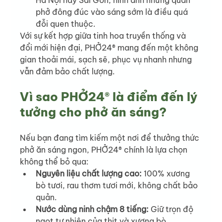
Hà Nội hay Sài Gòn, hình ảnh những quán 
phở đông đúc vào sáng sớm là điều quá 
đỗi quen thuộc.
Với sự kết hợp giữa tinh hoa truyền thống và 
đổi mới hiện đại, PHỞ24® mang đến một không 
gian thoải mái, sạch sẽ, phục vụ nhanh nhưng 
vẫn đảm bảo chất lượng.
Vì sao PHỞ24® là điểm đến lý 
tưởng cho phở ăn sáng?
Nếu bạn đang tìm kiếm một nơi để thưởng thức 
phở ăn sáng ngon, PHỞ24® chính là lựa chọn 
không thể bỏ qua:
Nguyên liệu chất lượng cao: 
100% xương 
bò tươi, rau thơm tươi mới, không chất bảo 
quản.
Nước dùng ninh chậm 8 tiếng: 
Giữ trọn độ 
ngọt tự nhiên của thịt và xương bò.