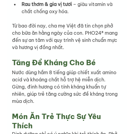
Rau thơm & gia vị tươi
 – giàu vitamin và 
chất chống oxy hóa.
Từ bao đời nay, cha mẹ Việt đã tin chọn phở 
cho bữa ăn hằng ngày của con. PHO24® mang 
đến sự an tâm với quy trình vệ sinh chuẩn mực 
và hương vị đồng nhất.
Tăng Đề Kháng Cho Bé
Nước dùng hầm 8 tiếng giúp chiết xuất amino 
acid và khoáng chất hỗ trợ hệ miễn dịch. 
Gừng, đinh hương có tính kháng khuẩn tự 
nhiên, giúp trẻ tăng cường sức đề kháng trong 
mùa dịch.
Món Ăn Trẻ Thực Sự Yêu 
Thích