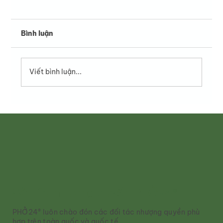
Bình luận
Viết bình luận...
Phở Tái – Vẻ tinh tế làm nên sức hút
của phở Việt
Sở hữu nhượng quyền PHỞ24®
PHỞ24® luôn chào đón các đối tác nhượng quyền phù
hợp trên toàn quốc và quốc tế.