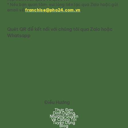
* Nếu bạn quan tâm, vui lòng liên lạc qua Zalo hoặc gửi
email về
franchise@pho24.com.vn
.
Quét QR để kết nối với chúng tôi qua Zalo hoặc
Whatsapp
Điều Hướng
Thực Đơn
Dinh Dưỡng
Nhượng Quyền
Về Chúng Tôi
Tuyển Dụng
Blog