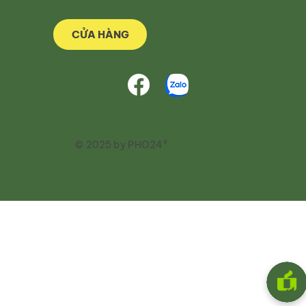
CỬA HÀNG
© 2025 by PHO24®