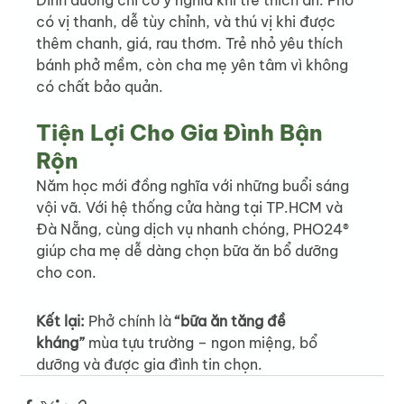
Dinh dưỡng chỉ có ý nghĩa khi trẻ thích ăn. Phở 
có vị thanh, dễ tùy chỉnh, và thú vị khi được 
thêm chanh, giá, rau thơm. Trẻ nhỏ yêu thích 
bánh phở mềm, còn cha mẹ yên tâm vì không 
có chất bảo quản.
Tiện Lợi Cho Gia Đình Bận 
Rộn
Năm học mới đồng nghĩa với những buổi sáng 
vội vã. Với hệ thống cửa hàng tại TP.HCM và 
Đà Nẵng, cùng dịch vụ nhanh chóng, PHO24® 
giúp cha mẹ dễ dàng chọn bữa ăn bổ dưỡng 
cho con.
Kết lại:
 Phở chính là 
“bữa ăn tăng đề 
kháng”
 mùa tựu trường – ngon miệng, bổ 
dưỡng và được gia đình tin chọn.