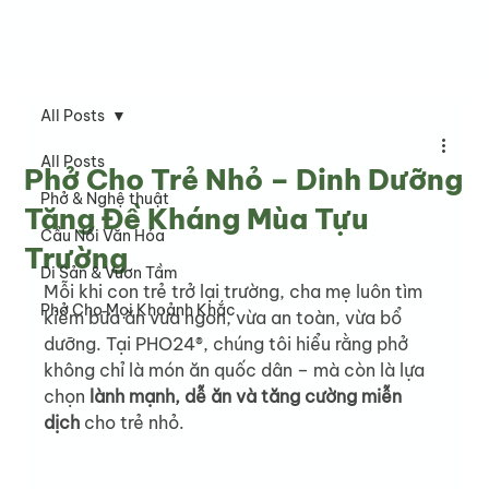
All Posts
All Posts
Phở Cho Trẻ Nhỏ – Dinh Dưỡng
Phở & Nghệ thuật
Tăng Đề Kháng Mùa Tựu
Cầu Nối Văn Hóa
Trường
Di Sản & Vươn Tầm
Mỗi khi con trẻ trở lại trường, cha mẹ luôn tìm 
Phở Cho Mọi Khoảnh Khắc
kiếm bữa ăn vừa ngon, vừa an toàn, vừa bổ 
dưỡng. Tại PHO24®, chúng tôi hiểu rằng phở 
không chỉ là món ăn quốc dân – mà còn là lựa 
chọn 
lành mạnh, dễ ăn và tăng cường miễn 
dịch
 cho trẻ nhỏ.